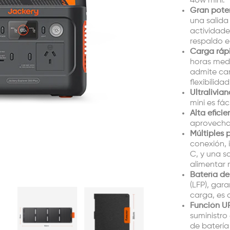
40w mini.
Gran pote
una salida
actividade
respaldo e
Carga rápi
horas medi
admite car
flexibilida
Ultralivia
mini es fác
Alta eficie
aprovecha 
Múltiples 
conexión, 
C, y una s
alimentar 
Batería de
(LFP), gara
carga, es d
Función U
suministro
de batería