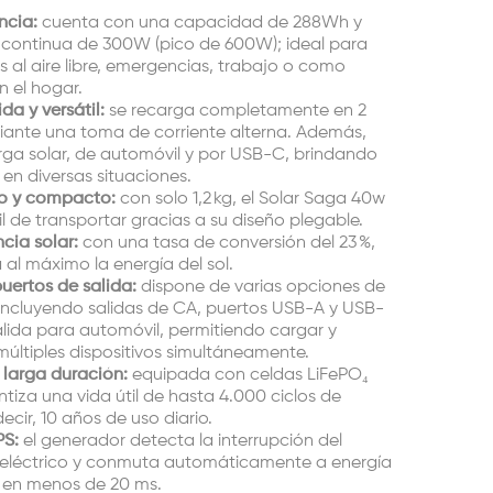
ncia:
cuenta con una capacidad de 288Wh y
 continua de 300W (pico de 600W); ideal para
s al aire libre, emergencias, trabajo o como
n el hogar.
da y versátil:
se recarga completamente en 2
ante una toma de corriente alterna. Además,
ga solar, de automóvil y por USB-C, brindando
d en diversas situaciones.
no y compacto:
con solo 1,2 kg, el Solar Saga 40w
il de transportar gracias a su diseño plegable.
ncia solar:
con una tasa de conversión del 23 %,
al máximo la energía del sol.
puertos de salida:
dispone de varias opciones de
incluyendo salidas de CA, puertos USB-A y USB-
alida para automóvil, permitiendo cargar y
múltiples dispositivos simultáneamente.
 larga duración:
equipada con celdas LiFePO₄
ntiza una vida útil de hasta 4.000 ciclos de
ecir, 10 años de uso diario.
PS:
el generador detecta la interrupción del
 eléctrico y conmuta automáticamente a energía
 en menos de 20 ms.