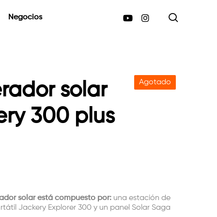
search
youtube
instagram
Negocios
Agotado
rador solar
ery 300 plus
ador solar está compuesto por:
una estación de
rtátil Jackery Explorer 300 y un panel Solar Saga